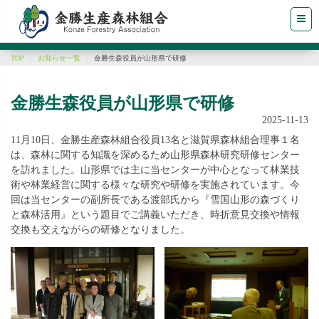
TOP
お知らせ一覧
金勝生森役員が山形県で研修
金勝生森役員が山形県で研修
2025-11-13
11月10日、金勝生産森林組合役員13名と滋賀県森林組合理事１名
は、森林に関する知識を深めるため山形県森林研究研修センター
を訪れました。山形県では主に当センターが中心となって林業技
術や林業経営に関する様々な研究や研修を実施されています。今
回は当センターの副所長である渡部氏から『雪国山形の森づくり
と森林活用』という題目でご講義いただき、時折意見交換や情報
交換も交えながらの研修となりました。